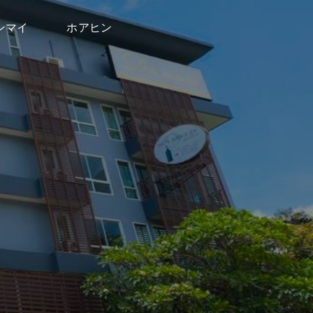
ンマイ
ホアヒン