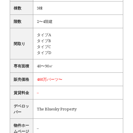
棟数
3棟
階数
2〜4階建
タイプA
タイプB
間取り
タイプC
タイプD
専有面積
40〜90㎡
販売価格
460万バーツ〜
賃貸料金
–
デベロッ
The Bluesky Property
パー
物件ホー
–
ムページ