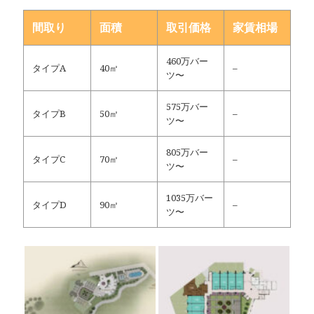
間取り
面積
取引価格
家賃相場
460万バー
タイプA
40㎡
–
ツ〜
575万バー
タイプB
50㎡
–
ツ〜
805万バー
タイプC
70㎡
–
ツ〜
1035万バー
タイプD
90㎡
–
ツ〜