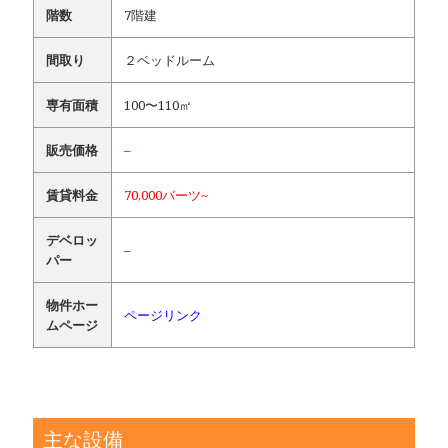
階数
7階建
間取り
２ベッドルーム
専有面積
100〜110㎡
販売価格
–
賃貸料金
70,000バーツ~
デベロッ
–
パー
物件ホー
ページリンク
ムページ
主な設備