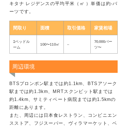
キタナ レジデンスの平均平米（㎡ ）単価は約-バ
ーツです。
間取り
面積
取引価格
家賃相場
2ベッドル
70,000バー
100〜110㎡
–
ーム
ツ〜
周辺環境
BTSプロンポン駅までは約1.1km、BTSアソーク
駅までは約1.3km、MRTスクンビット駅までは
約1.4km、サミティベート病院までは約1.5kmの
距離にあります。
また、周辺には日本食レストラン、コンビニエン
スストア、フジスーパー、ヴィラマーケット、ベ