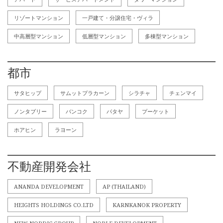
リゾートマンション
一戸建て・分譲住宅・ヴィラ
中高層型マンション
低層型マンション
多棟型マンション
都市
サタヒップ
サムットプラカーン
シラチャ
チェンマイ
ノンタブリー
バンコク
パタヤ
プーケット
ホアヒン
ラヨーン
不動産開発会社
ANANDA DEVELOPMENT
AP (THAILAND)
HEIGHTS HOLDINGS CO.LTD
KARNKANOK PROPERTY