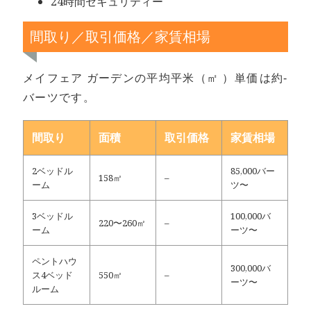
24時間セキュリティー
間取り／取引価格／家賃相場
メイフェア ガーデンの平均平米（㎡ ）単価は約-
バーツです。
間取り
面積
取引価格
家賃相場
2ベッドル
85,000バー
158㎡
–
ーム
ツ〜
3ベッドル
100,000バ
220〜260㎡
–
ーム
ーツ〜
ペントハウ
300,000バ
ス4ベッド
550㎡
–
ーツ〜
ルーム