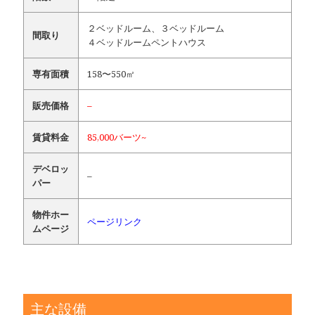
２ベッドルーム、３ベッドルーム
間取り
４ベッドルームペントハウス
専有面積
158〜550㎡
販売価格
–
賃貸料金
85,000バーツ~
デベロッ
–
パー
物件ホー
ページリンク
ムページ
主な設備