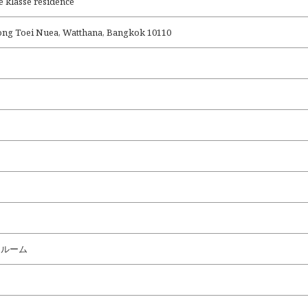
asse residence
long Toei Nuea, Watthana, Bangkok 10110
ドルーム