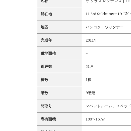
名称
ザ クラス レジデンス｜The kl
所在地
11 Soi Sukhumvit 19, Kh
地区
バンコク・ワッタナー
完成年
2011年
敷地面積
–
総戸数
51戸
棟数
1棟
階数
9階建
間取り
２ベッドルーム、３ベッ
専有面積
100〜167㎡