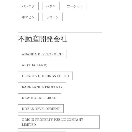
バンコク
パタヤ
プーケット
ホアヒン
ラヨーン
不動産開発会社
ANANDA DEVELOPMENT
AP (THAILAND)
HEIGHTS HOLDINGS CO.LTD
KARNKANOK PROPERTY
NEW NORDIC GROUP
NOBLE DEVELOPMENT
ORIGIN PROPERTY PUBLIC COMPANY
LIMITED