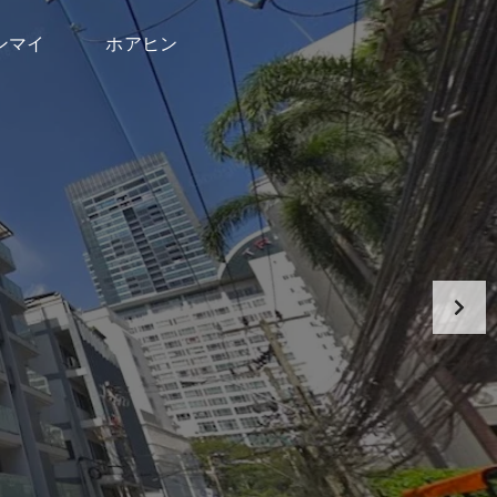
ンマイ
ホアヒン