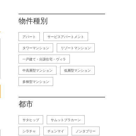
物件種別
アパート
サービスアパートメント
タワーマンション
リゾートマンション
一戸建て・分譲住宅・ヴィラ
中高層型マンション
低層型マンション
多棟型マンション
都市
層
サタヒップ
サムットプラカーン
シラチャ
チェンマイ
ノンタブリー