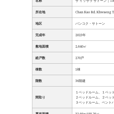
名称
ザ イッサラ サトーン｜The Is
所在地
Chan Kao Rd, Khwaeng T
地区
バンコク・サトーン
完成年
2023年
敷地面積
2,640㎡
総戸数
270戸
棟数
1棟
階数
36階建
１ベッドルーム、１ベッ
間取り
２ベッドルーム、２ベッ
３ベッドルーム、ペント
専有面積
32.66〜188.76㎡