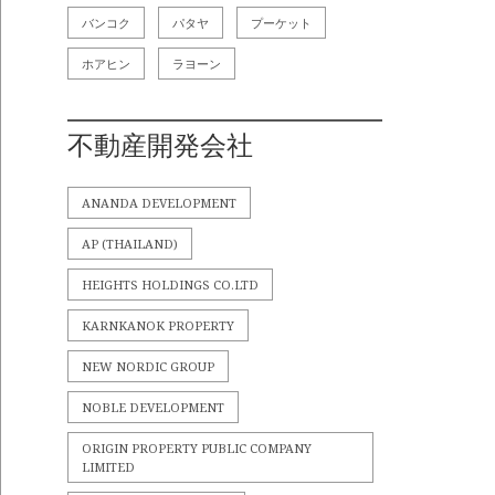
バンコク
パタヤ
プーケット
ホアヒン
ラヨーン
不動産開発会社
ANANDA DEVELOPMENT
AP (THAILAND)
HEIGHTS HOLDINGS CO.LTD
KARNKANOK PROPERTY
NEW NORDIC GROUP
NOBLE DEVELOPMENT
ORIGIN PROPERTY PUBLIC COMPANY
LIMITED