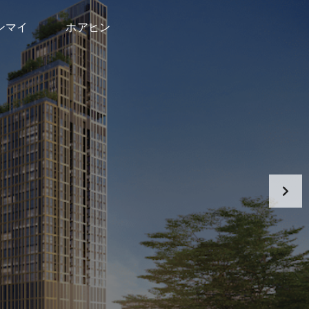
ンマイ
ホアヒン