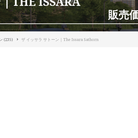
THE ISSARA
販売価格
ン
(235)
ザ イッサラ サトーン｜The Issara Sathorn