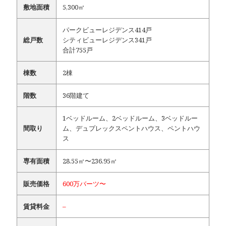
敷地面積
5,300㎡
パークビューレジデンス414戸
総戸数
シティビューレジデンス341戸
合計755戸
棟数
2棟
階数
36階建て
1ベッドルーム、2ベッドルーム、3ベッドルー
間取り
ム、デュプレックスペントハウス、ペントハウ
ス
専有面積
28.55㎡〜236.95㎡
販売価格
600万バーツ〜
賃貸料金
–