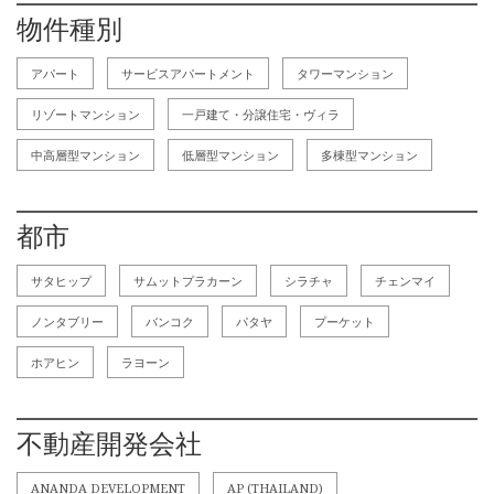
物件種別
アパート
サービスアパートメント
タワーマンション
リゾートマンション
一戸建て・分譲住宅・ヴィラ
中高層型マンション
低層型マンション
多棟型マンション
都市
サタヒップ
サムットプラカーン
シラチャ
チェンマイ
ノンタブリー
バンコク
パタヤ
プーケット
ホアヒン
ラヨーン
不動産開発会社
ANANDA DEVELOPMENT
AP (THAILAND)