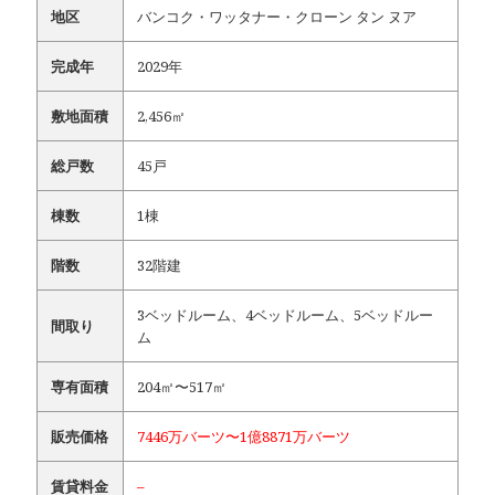
地区
バンコク・ワッタナー・クローン タン ヌア
完成年
2029年
敷地面積
2,456㎡
総戸数
45戸
棟数
1棟
階数
32階建
3ベッドルーム、4ベッドルーム、5ベッドルー
間取り
ム
専有面積
204㎡〜517㎡
販売価格
7446万バーツ〜1億8871万バーツ
賃貸料金
–