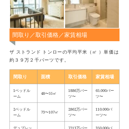
間取り／取引価格／家賃相場
ザ ストランド トンローの平均平米（㎡ ）単価は
約３９万２千バーツです。
間取り
面積
取引価格
家賃相場
1ベッドル
1886万バー
65,000バー
48〜55㎡
ーム
ツ〜
ツ〜
2ベッドル
2862万バー
110,000バ
73〜107㎡
ーム
ツ〜
ーツ〜
デュプレッ
7213万バー
350,000バ