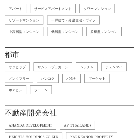
アパート
サービスアパートメント
タワーマンション
リゾートマンション
一戸建て・分譲住宅・ヴィラ
中高層型マンション
低層型マンション
多棟型マンション
都市
サタヒップ
サムットプラカーン
シラチャ
チェンマイ
ノンタブリー
バンコク
パタヤ
プーケット
ホアヒン
ラヨーン
不動産開発会社
ANANDA DEVELOPMENT
AP (THAILAND)
HEIGHTS HOLDINGS CO.LTD
KARNKANOK PROPERTY