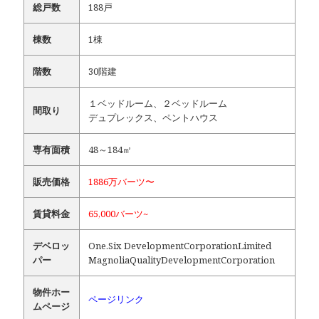
総戸数
188戸
棟数
1棟
階数
30階建
１ベッドルーム、２ベッドルーム
間取り
デュプレックス、ペントハウス
専有面積
48～184㎡
販売価格
1886万バーツ〜
賃貸料金
65,000バーツ~
デベロッ
One.Six DevelopmentCorporationLimited
パー
MagnoliaQualityDevelopmentCorporation
物件ホー
ページリンク
ムページ