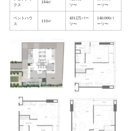
184㎡
クス
ツ〜
ーツ〜
ペントハウ
4312万バー
140,000バ
110㎡
ス
ツ〜
ーツ〜