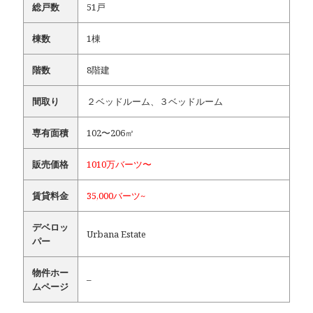
総戸数
51戸
棟数
1棟
階数
8階建
間取り
２ベッドルーム、３ベッドルーム
専有面積
102〜206㎡
販売価格
1010万バーツ〜
賃貸料金
35,000バーツ~
デベロッ
Urbana Estate
パー
物件ホー
–
ムページ