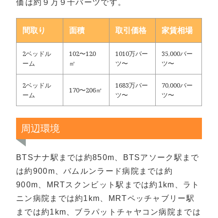
価は約９万９千バーツです。
間取り
面積
取引価格
家賃相場
2ベッドル
102〜120
1010万バー
35,000バー
ーム
㎡
ツ〜
ツ〜
2ベッドル
1683万バー
70,000バー
170〜206㎡
ーム
ツ〜
ツ〜
周辺環境
BTSナナ駅までは約850m、BTSアソーク駅まで
は約900m、バムルンラード病院までは約
900m、MRTスクンビット駅までは約1km、ラト
ニン病院までは約1km、MRTペッチャブリー駅
までは約1km、ブラパットチャヤコン病院までは