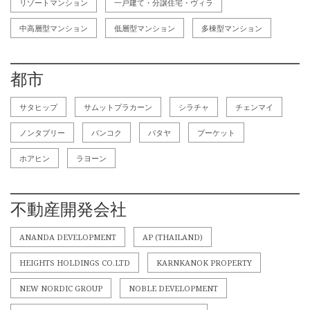
リゾートマンション
一戸建て・分譲住宅・ヴィラ
中高層型マンション
低層型マンション
多棟型マンション
都市
サタヒップ
サムットプラカーン
シラチャ
チェンマイ
ノンタブリー
バンコク
パタヤ
プーケット
ホアヒン
ラヨーン
不動産開発会社
ANANDA DEVELOPMENT
AP (THAILAND)
HEIGHTS HOLDINGS CO.LTD
KARNKANOK PROPERTY
NEW NORDIC GROUP
NOBLE DEVELOPMENT