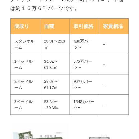
は約１６万６千バーツです。
間取り
面積
取引価格
家賃相場
スタジオル
28.91〜29.3
480万バー
–
ーム
㎡
ツ〜
1ベッドル
34.62〜
575万バー
–
ーム
61.85㎡
ツ〜
2ベッドル
57.63〜
957万バー
–
ーム
61.17㎡
ツ〜
3ベッドル
93.24〜
1548万バー
–
ーム
139.86㎡
ツ〜