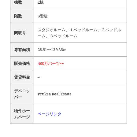
棟数
2棟
階数
8階建
スタジオルーム、１ベッドルーム、２ベッドル
間取り
ーム、３ベッドルーム
専有面積
28.91〜139.86㎡
販売価格
480万バーツ〜
賃貸料金
–
デベロッ
Pruksa Real Estate
パー
物件ホー
ページリンク
ムページ