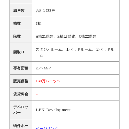
総戸数
合計1482戸
棟数
3棟
階数
A棟21階建、B棟23階建、C棟22階建
スタジオルーム、１ベッドルーム、２ベッドル
間取り
ーム
専有面積
25〜44㎡
販売価格
180万バーツ〜
賃貸料金
–
デベロッ
L.P.N. Development
パー
物件ホー
ページリンク