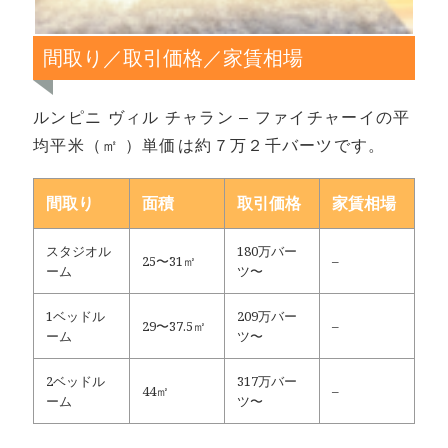
間取り／取引価格／家賃相場
ルンピニ ヴィル チャラン – ファイチャーイの平
均平米（㎡ ）単価は約７万２千バーツです。
間取り
面積
取引価格
家賃相場
スタジオル
180万バー
25〜31㎡
–
ーム
ツ〜
1ベッドル
209万バー
29〜37.5㎡
–
ーム
ツ〜
2ベッドル
317万バー
44㎡
–
ーム
ツ〜