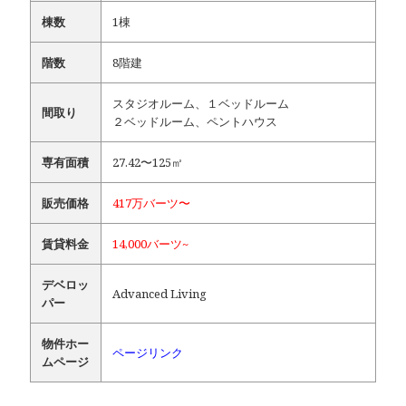
棟数
1棟
階数
8階建
スタジオルーム、１ベッドルーム
間取り
２ベッドルーム、ペントハウス
専有面積
27.42〜125㎡
販売価格
417万バーツ〜
賃貸料金
14,000バーツ~
デベロッ
Advanced Living
パー
物件ホー
ページリンク
ムページ