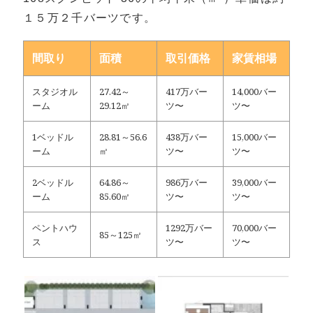
１５万２千バーツです。
間取り
面積
取引価格
家賃相場
スタジオル
27.42～
417万バー
14,000バー
ーム
29.12㎡
ツ〜
ツ〜
1ベッドル
28.81～56.6
438万バー
15,000バー
ーム
㎡
ツ〜
ツ〜
2ベッドル
64.86～
986万バー
39,000バー
ーム
85.60㎡
ツ〜
ツ〜
ペントハウ
1292万バー
70,000バー
85～125㎡
ス
ツ〜
ツ〜