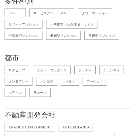
物件種別
アパート
サービスアパートメント
タワーマンション
リゾートマンション
一戸建て・分譲住宅・ヴィラ
中高層型マンション
低層型マンション
多棟型マンション
都市
サタヒップ
サムットプラカーン
シラチャ
チェンマイ
ノンタブリー
バンコク
パタヤ
プーケット
ホアヒン
ラヨーン
不動産開発会社
ANANDA DEVELOPMENT
AP (THAILAND)