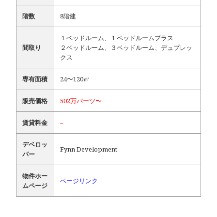
階数
8階建
１ベッドルーム、１ベッドルームプラス
間取り
２ベッドルーム、３ベッドルーム、デュプレッ
クス
専有面積
24〜120㎡
販売価格
502万バーツ〜
賃貸料金
–
デベロッ
Fynn Development
パー
物件ホー
ページリンク
ムページ