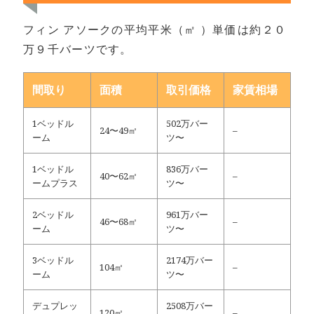
フィン アソークの平均平米（㎡ ）単価は約２０
万９千バーツです。
間取り
面積
取引価格
家賃相場
1ベッドル
502万バー
24〜49㎡
–
ーム
ツ〜
1ベッドル
836万バー
40〜62㎡
–
ームプラス
ツ〜
2ベッドル
961万バー
46〜68㎡
–
ーム
ツ〜
3ベッドル
2174万バー
104㎡
–
ーム
ツ〜
デュプレッ
2508万バー
120㎡
–