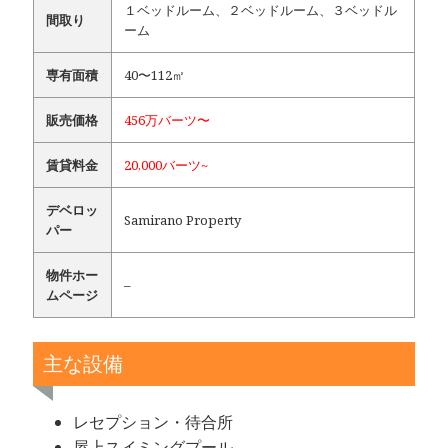
１ベッドルーム、２ベッドルーム、３ベッドル
間取り
ーム
専有面積
40〜112㎡
販売価格
456万バーツ〜
賃貸料金
20,000バーツ~
デベロッ
Samirano Property
パー
物件ホー
–
ムページ
主な設備
レセプション・待合所
屋上スイミングプール