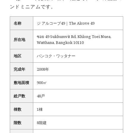
ンドミニアムです。
名称
ジ アルコーブ49｜The Alcove 49
ซอย 49 Sukhumvit Rd, Khlong Toei Nuea,
所在地
Watthana, Bangkok 10110
地区
バンコク・ワッタナー
完成年
2008年
敷地面積
900㎡
総戸数
48戸
棟数
1棟
階数
8階建