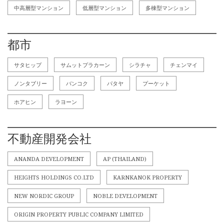
中高層型マンション
低層型マンション
多棟型マンション
都市
サタヒップ
サムットプラカーン
シラチャ
チェンマイ
ノンタブリー
バンコク
パタヤ
プーケット
ホアヒン
ラヨーン
不動産開発会社
ANANDA DEVELOPMENT
AP (THAILAND)
HEIGHTS HOLDINGS CO.LTD
KARNKANOK PROPERTY
NEW NORDIC GROUP
NOBLE DEVELOPMENT
ORIGIN PROPERTY PUBLIC COMPANY LIMITED