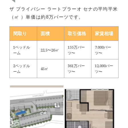
ザ プライバシー ラートプラーオ セナの平均平米
（㎡ ）単価は約8万バーツです。
間取り
面積
取引価格
家賃相場
1ベッドル
155万バー
7,000バー
22.5〜26㎡
ーム
ツ〜
ツ〜
2ベッドル
361万バー
12,000バー
45㎡
ーム
ツ〜
ツ〜