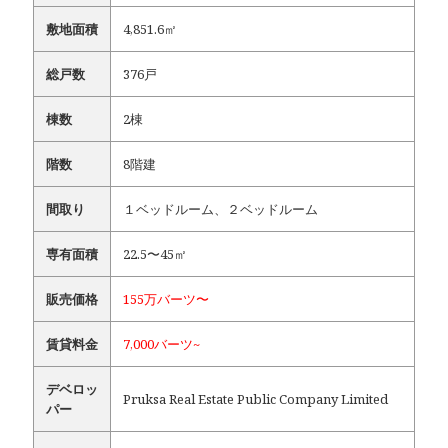
敷地面積
4,851.6㎡
総戸数
376戸
棟数
2棟
階数
8階建
間取り
１ベッドルーム、２ベッドルーム
専有面積
22.5〜45㎡
販売価格
155万バーツ〜
賃貸料金
7,000バーツ~
デベロッ
Pruksa Real Estate Public Company Limited
パー