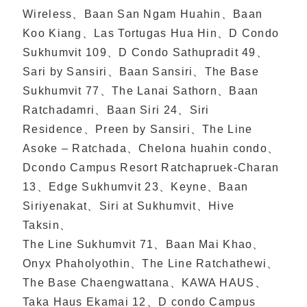
Wireless、Baan San Ngam Huahin、Baan
Koo Kiang、Las Tortugas Hua Hin、D Condo
Sukhumvit 109、D Condo Sathupradit 49、
Sari by Sansiri、Baan Sansiri、The Base
Sukhumvit 77、The Lanai Sathorn、Baan
Ratchadamri、Baan Siri 24、Siri
Residence、Preen by Sansiri、The Line
Asoke – Ratchada、Chelona huahin condo、
Dcondo Campus Resort Ratchapruek-Charan
13、Edge Sukhumvit 23、Keyne、Baan
Siriyenakat、Siri at Sukhumvit、Hive
Taksin、
The Line Sukhumvit 71、Baan Mai Khao、
Onyx Phaholyothin、The Line Ratchathewi、
The Base Chaengwattana、KAWA HAUS、
Taka Haus Ekamai 12、D condo Campus