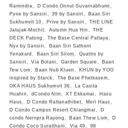
Ramindra、D Condo Onnut-Suvarnabhumi、
Pyne by Sansiri、39 by Sansiri、Baan Siri
Sukhumvit 10、Prive by Sansiri、THE LINE
Jatujak-Mochit、Autumn Hua Hin、THE
DECK Patong、The Base Central Pattaya、
Nyx by Sansiri、Baan Siri Sathorn
Yenakard、Baan Siri Silom、Quattro by
Sansiri、Via Botani、Garden Square、Baan
Tew Lom、Baan Nub Kluen、KHUN by YOO
inspired by Starck、The Base Phetkasem、
OKA HAUS Sukhumvit 36、La Casita
Huahin、dCondo Nim、XT Ekkamai、Hasu
Haus、D Condo Rattanathibet、Mori Haus、
D Condo Campus Resort Chiangmai、D
condo Nernpra Rayong、Baan Thew Lom、D
Condo Coco Suratthani、Via 49、98