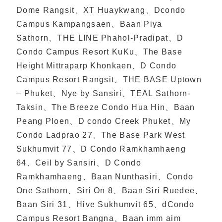
Dome Rangsit、XT Huaykwang、Dcondo
Campus Kampangsaen、Baan Piya
Sathorn、THE LINE Phahol-Pradipat、D
Condo Campus Resort KuKu、The Base
Height Mittraparp Khonkaen、D Condo
Campus Resort Rangsit、THE BASE Uptown
– Phuket、Nye by Sansiri、TEAL Sathorn-
Taksin、The Breeze Condo Hua Hin、Baan
Peang Ploen、D condo Creek Phuket、My
Condo Ladprao 27、The Base Park West
Sukhumvit 77、D Condo Ramkhamhaeng
64、Ceil by Sansiri、D Condo
Ramkhamhaeng、Baan Nunthasiri、Condo
One Sathorn、Siri On 8、Baan Siri Ruedee、
Baan Siri 31、Hive Sukhumvit 65、dCondo
Campus Resort Bangna、Baan imm aim