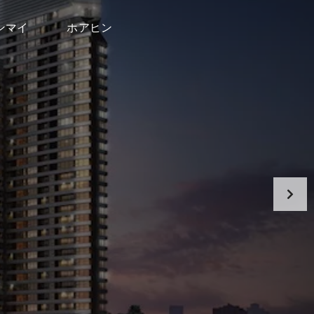
ンマイ
ホアヒン