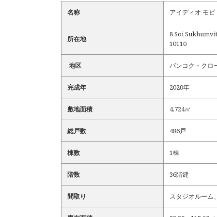
名称
アイディオ モビ ラマ
8 Soi Sukhumvi
所在地
10110
地区
バンコク・クロ
完成年
2020年
敷地面積
4,724㎡
総戸数
486戸
棟数
1棟
階数
36階建
間取り
スタジオルーム