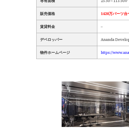
専有面積
25.50～113.50㎡
販売価格
1420万バーツ台
賃貸料金
–
デベロッパー
Ananda Develo
物件ホームページ
https://www.an