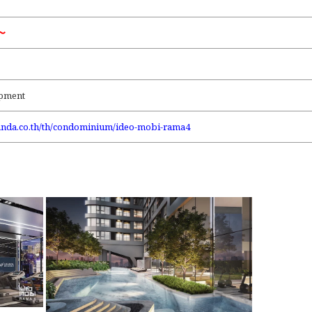
〜
pment
anda.co.th/th/condominium/ideo-mobi-rama4