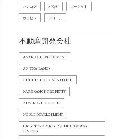
バンコク
パタヤ
プーケット
ホアヒン
ラヨーン
不動産開発会社
ANANDA DEVELOPMENT
AP (THAILAND)
HEIGHTS HOLDINGS CO.LTD
KARNKANOK PROPERTY
NEW NORDIC GROUP
NOBLE DEVELOPMENT
ORIGIN PROPERTY PUBLIC COMPANY
LIMITED