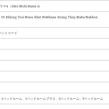
4 （Ideo Mobi Rama 4）
t 39, Khlong Toei Nuea, Khet Watthana, Krung Thep Maha Nakhon
ーントゥーイ
、1ベッドルーム、1ベッドルームプラス、2ベッドルーム、3ベッドルーム