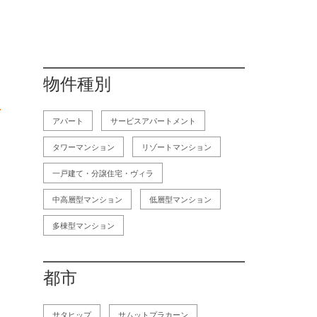
物件種別
アパート
サービスアパートメント
タワーマンション
リゾートマンション
一戸建て・分譲住宅・ヴィラ
中高層型マンション
低層型マンション
多棟型マンション
都市
サタヒップ
サムットプラカーン