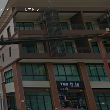
ンマイ
ホアヒン