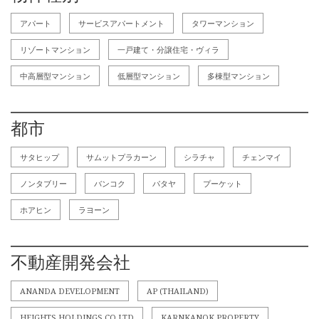
アパート
サービスアパートメント
タワーマンション
リゾートマンション
一戸建て・分譲住宅・ヴィラ
中高層型マンション
低層型マンション
多棟型マンション
都市
サタヒップ
サムットプラカーン
シラチャ
チェンマイ
ノンタブリー
バンコク
パタヤ
プーケット
ホアヒン
ラヨーン
不動産開発会社
ANANDA DEVELOPMENT
AP (THAILAND)
HEIGHTS HOLDINGS CO.LTD
KARNKANOK PROPERTY