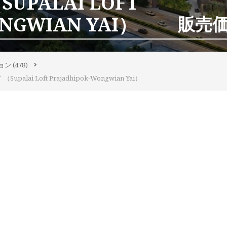
UPALAI LOFT
NGWIAN YAI）
販売価格
ョン
(478)
i Loft Prajadhipok-Wongwian Yai）