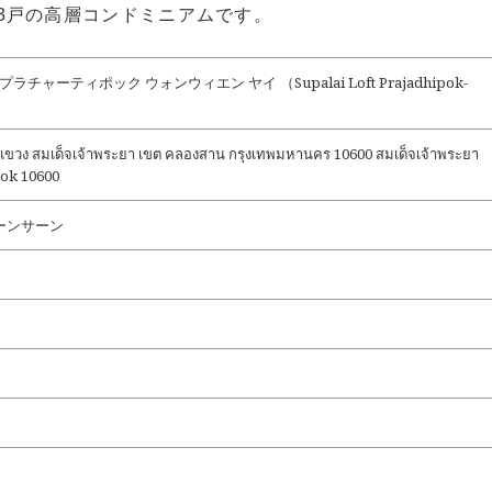
363戸の高層コンドミニアムです。
ラチャーティポック ウォンウィエン ヤイ （Supalai Loft Prajadhipok-
）
ขวง สมเด็จเจ้าพระยา เขต คลองสาน กรุงเทพมหานคร 10600 สมเด็จเจ้าพระยา
ok 10600
ーンサーン