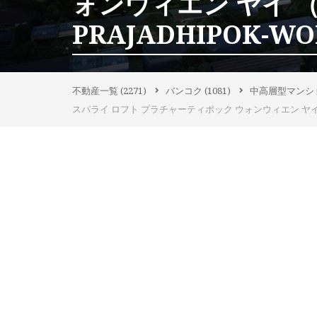
ォンウィエン ヤイ （S
PRAJADHIPOK-WO
不動産一覧
(2271)
バンコク
(1081)
中高層型マンシ
スパライ ロフト プラチャーティポック ウォンウィエン ヤイ （Supala