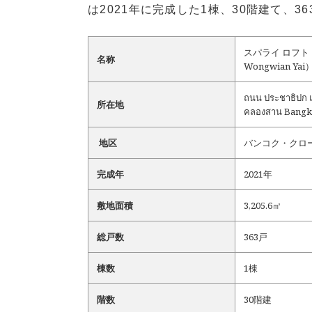
は2021年に完成した1棟、30階建て、
スパライ ロフト プ
名称
Wongwian Yai
ถนน ประชาธิปก แ
所在地
คลองสาน Bangk
地区
バンコク・クロ
完成年
2021年
敷地面積
3,205.6㎡
総戸数
363戸
棟数
1棟
階数
30階建