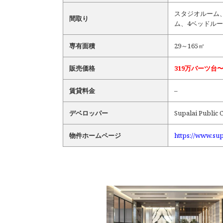
スタジオルーム
間取り
ム、4ベッドル
専有面積
29～165㎡
販売価格
319万バーツ台
賃貸料金
–
デベロッパー
Supalai Public
物件ホームページ
https://www.su