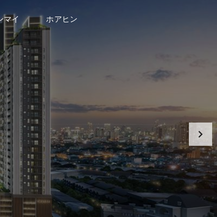
ンマイ
ホアヒン