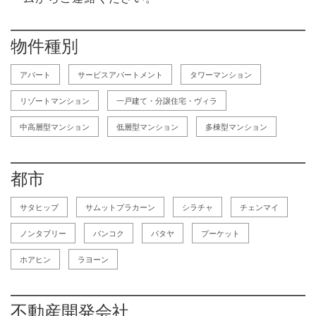
物件種別
アパート
サービスアパートメント
タワーマンション
リゾートマンション
一戸建て・分譲住宅・ヴィラ
中高層型マンション
低層型マンション
多棟型マンション
都市
サタヒップ
サムットプラカーン
シラチャ
チェンマイ
ノンタブリー
バンコク
パタヤ
プーケット
ホアヒン
ラヨーン
不動産開発会社