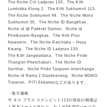
The Niche Citi Ladprao 130、The Kith
Lumlukka Klong 2、The Kith Sukhumvit 113、
The Niche Sukhumvit 49、The Niche Mono
Sukhumvit 50、The Niche ID Bangkhae、
Niche id @ Pakkret Station、Niche id
Phetkasem-Bangkae、The Kith Plus
Nawamin、The Niche Ratchada – Huay
Kwang、The Niche ID Ladprao 130、
The Kith Jangwattana、The Niche Pride
Thonglor-Phetchaburi、The Niche ID
Serithai、Niche Pride Taopoon-Interchange、
Niche id Rama 2-Daokhanong、Niche MONO
Tiwanon、PITI Ekkamaiなどがあります。
・取引価格
ザ キス プラス スクンビット113の現在の相場は
１平方メートル当たり、およそ58,000バーツで