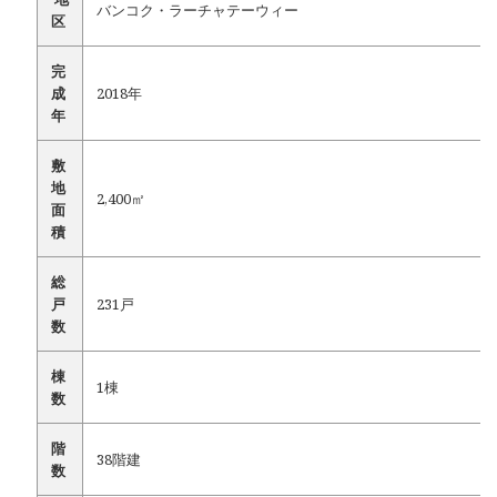
バンコク・ラーチャテーウィー
区
完
成
2018年
年
敷
地
2,400㎡
面
積
総
戸
231戸
数
棟
1棟
数
階
38階建
数