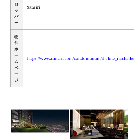
ロ
Sansiri
ッ
パ
ー
物
件
ホ
ー
https://www.sansiri.com/condominium/theline_ratchathewi
ム
ペ
ー
ジ