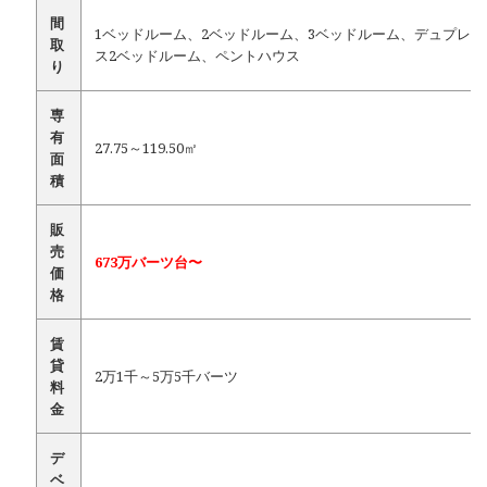
間
1ベッドルーム、2ベッドルーム、3ベッドルーム、デュプレッ
取
ス2ベッドルーム、ペントハウス
り
専
有
27.75～119.50㎡
面
積
販
売
673万バーツ台〜
価
格
賃
貸
2万1千～5万5千バーツ
料
金
デ
ベ