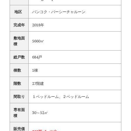
地区
バンコク・パーシーチャルーン
完成年
2018年
敷地面
5660㎡
積
総戸数
684戸
棟数
1棟
階数
27階建
間取り
１ベッドルーム、２ベッドルーム
専有面
30～52㎡
積
販売価