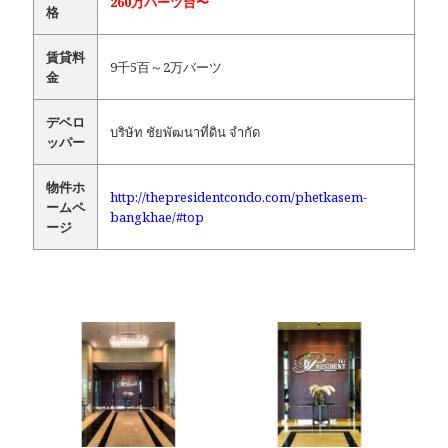
260万バーツ台〜
格
賃貸料
9千5百～2万バーツ
金
デベロ
บริษัท ชัยพัฒนาที่ดิน จำกัด
ッパー
物件ホ
http://thepresidentcondo.com/phetkasem-
ームペ
bangkhae/#top
ージ