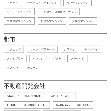
アパート
サービスアパートメント
タワーマンション
リゾートマンション
一戸建て・分譲住宅・ヴィラ
中高層型マンション
低層型マンション
多棟型マンション
都市
サタヒップ
サムットプラカーン
シラチャ
チェンマイ
ノンタブリー
バンコク
パタヤ
プーケット
ホアヒン
ラヨーン
不動産開発会社
ANANDA DEVELOPMENT
AP (THAILAND)
HEIGHTS HOLDINGS CO.LTD
KARNKANOK PROPERTY