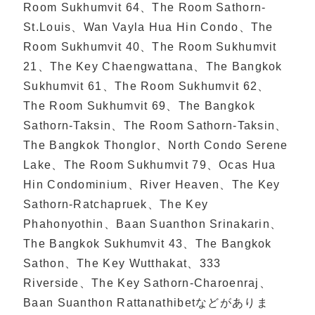
Room Sukhumvit 64、The Room Sathorn-
St.Louis、Wan Vayla Hua Hin Condo、The
Room Sukhumvit 40、The Room Sukhumvit
21、The Key Chaengwattana、The Bangkok
Sukhumvit 61、The Room Sukhumvit 62、
The Room Sukhumvit 69、The Bangkok
Sathorn-Taksin、The Room Sathorn-Taksin、
The Bangkok Thonglor、North Condo Serene
Lake、The Room Sukhumvit 79、Ocas Hua
Hin Condominium、River Heaven、The Key
Sathorn-Ratchapruek、The Key
Phahonyothin、Baan Suanthon Srinakarin、
The Bangkok Sukhumvit 43、The Bangkok
Sathon、The Key Wutthakat、333
Riverside、The Key Sathorn-Charoenraj、
Baan Suanthon Rattanathibetなどがありま