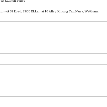
Ekamai Suites
humvit 63 Road, 33/55 Ekkamai 10 Alley, Khlong Tan Nuea, Watthana,