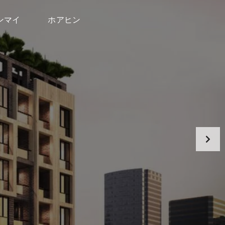
ンマイ
ホアヒン