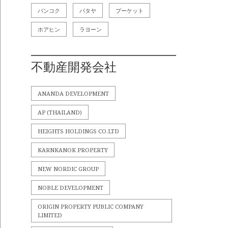
バンコク
パタヤ
プーケット
ホアヒン
ラヨーン
不動産開発会社
ANANDA DEVELOPMENT
AP (THAILAND)
HEIGHTS HOLDINGS CO.LTD
KARNKANOK PROPERTY
NEW NORDIC GROUP
NOBLE DEVELOPMENT
ORIGIN PROPERTY PUBLIC COMPANY
LIMITED