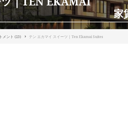
｜TEN EKAMAI
家賃
トメント
(23)
テン エカマイ スイーツ｜Ten Ekamai Suites