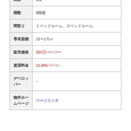
階数
8階建
間取り
１ベッドルーム、２ベッドルーム
専有面積
53〜175㎡
販売価格
265万バーツ〜
賃貸料金
11,000バーツ~
デベロッ
–
パー
物件ホー
ページリンク
ムページ