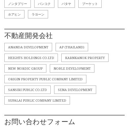
ノンタブリー
バンコク
パタヤ
プーケット
ホアヒン
ラヨーン
不動産開発会社
ANANDA DEVELOPMENT
AP (THAILAND)
HEIGHTS HOLDINGS CO.LTD
KARNKANOK PROPERTY
NEW NORDIC GROUP
NOBLE DEVELOPMENT
ORIGIN PROPERTY PUBLIC COMPANY LIMITED
SANSIRI PUBLIC CO.LTD
SENA DEVELOPMENT
SUPALAI PUBLIC COMPANY LIMITED
お問い合わせフォーム