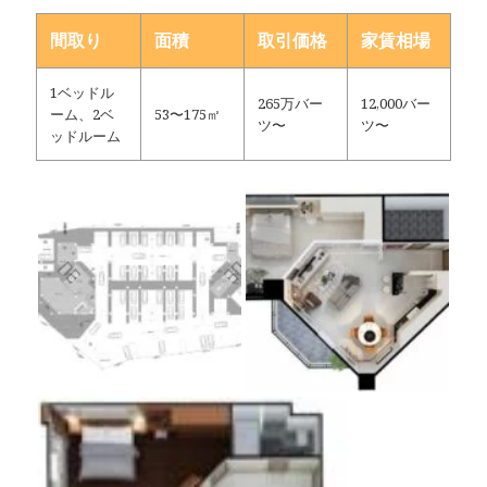
間取り
面積
取引価格
家賃相場
1ベッドル
265万バー
12,000バー
ーム、2ベ
53〜175㎡
ツ〜
ツ〜
ッドルーム