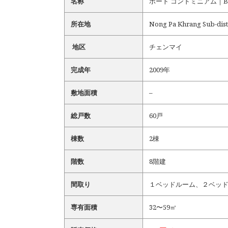
名称
ボート コンドミニアム｜Boat
所在地
Nong Pa Khrang Sub-distr
地区
チェンマイ
完成年
2009年
敷地面積
–
総戸数
60戸
棟数
2棟
階数
8階建
間取り
１ベッドルーム、２ベッ
専有面積
32〜59㎡