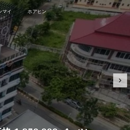
ンマイ
ホアヒン