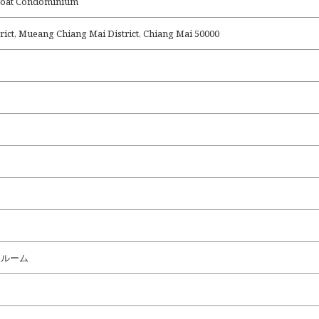
 Condominium
ict, Mueang Chiang Mai District, Chiang Mai 50000
ドルーム