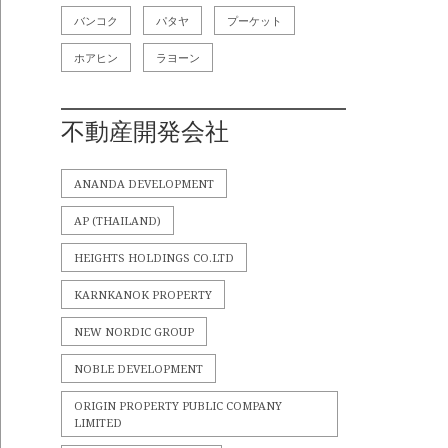
バンコク
パタヤ
プーケット
ホアヒン
ラヨーン
不動産開発会社
ANANDA DEVELOPMENT
AP (THAILAND)
HEIGHTS HOLDINGS CO.LTD
KARNKANOK PROPERTY
NEW NORDIC GROUP
NOBLE DEVELOPMENT
ORIGIN PROPERTY PUBLIC COMPANY
LIMITED