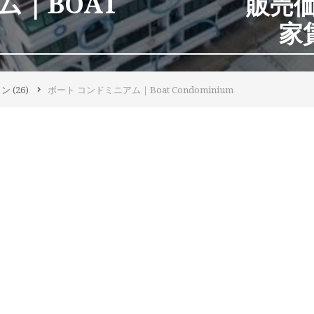
ム｜BOAT
販売価格
家賃
ョン
(26)
ボート コンドミニアム｜Boat Condominium