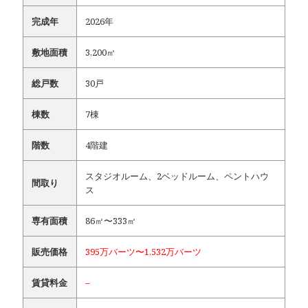
完成年
2026年
敷地面積
3,200㎡
総戸数
30戸
棟数
7棟
階数
4階建
スタジオルーム、2ベッドルーム、ペントハウ
間取り
ス
専有面積
86㎡〜333㎡
販売価格
395万バーツ〜1,532万バーツ
賃貸料金
–