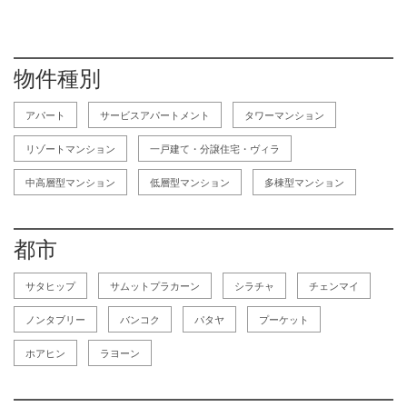
物件種別
アパート
サービスアパートメント
タワーマンション
リゾートマンション
一戸建て・分譲住宅・ヴィラ
中高層型マンション
低層型マンション
多棟型マンション
都市
サタヒップ
サムットプラカーン
シラチャ
チェンマイ
ノンタブリー
バンコク
パタヤ
プーケット
ホアヒン
ラヨーン