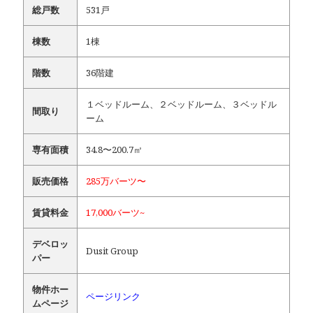
総戸数
531戸
棟数
1棟
階数
36階建
１ベッドルーム、２ベッドルーム、３ベッドル
間取り
ーム
専有面積
34.8〜200.7㎡
販売価格
285万バーツ〜
賃貸料金
17,000バーツ~
デベロッ
Dusit Group
パー
物件ホー
ページリンク
ムページ