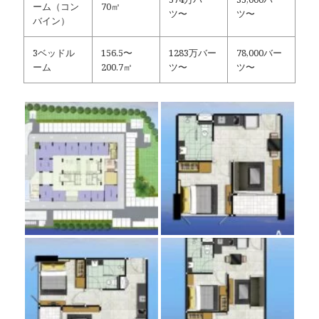
ーム（コン
70㎡
ツ〜
ツ〜
バイン）
3ベッドル
156.5〜
1283万バー
78,000バー
ーム
200.7㎡
ツ〜
ツ〜