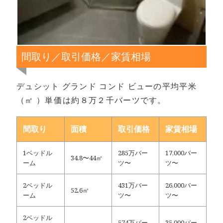
間取り／取引価格／家賃相場
デュシット グランド コンド ビューの平均平米
（㎡ ）単価は約８万２千バーツです。
間取り
面積
取引価格
家賃相場
1ベッドル
285万バー
17,000バー
34.8〜44㎡
ーム
ツ〜
ツ〜
2ベッドル
431万バー
26,000バー
52.6㎡
ーム
ツ〜
ツ〜
2ベッドル
574万バー
35,000バー