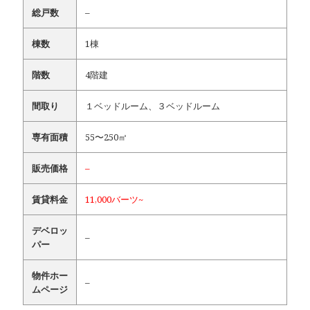
総戸数
–
棟数
1棟
階数
4階建
間取り
１ベッドルーム、３ベッドルーム
専有面積
55〜250㎡
販売価格
–
賃貸料金
11,000バーツ~
デベロッ
–
パー
物件ホー
–
ムページ