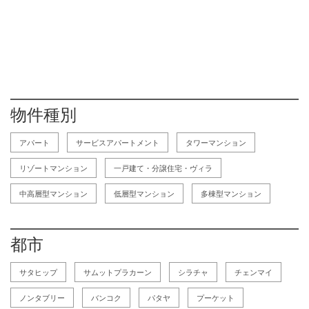
物件種別
アパート
サービスアパートメント
タワーマンション
リゾートマンション
一戸建て・分譲住宅・ヴィラ
中高層型マンション
低層型マンション
多棟型マンション
都市
サタヒップ
サムットプラカーン
シラチャ
チェンマイ
ノンタブリー
バンコク
パタヤ
プーケット