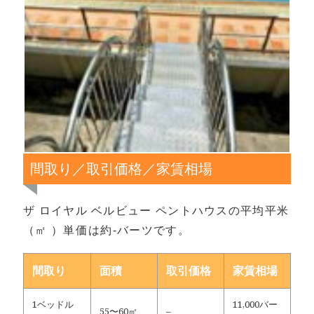
間取り／取引価格／家賃相場
ザ ロイヤル ベルビュー ペントハウスの平均平米
（㎡ ）単価は約-バーツです。
間取り
面積
取引価格
家賃相場
1ベッドル
11,000バー
55〜60㎡
–