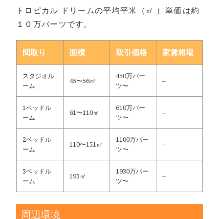
トロピカル ドリームの平均平米（㎡ ）単価は約
１０万バーツです。
間取り
面積
取引価格
家賃相場
スタジオル
450万バー
45〜56㎡
–
ーム
ツ〜
1ベッドル
610万バー
61〜110㎡
–
ーム
ツ〜
2ベッドル
1100万バー
110〜151㎡
–
ーム
ツ〜
3ベッドル
1930万バー
193㎡
–
ーム
ツ〜
周辺環境