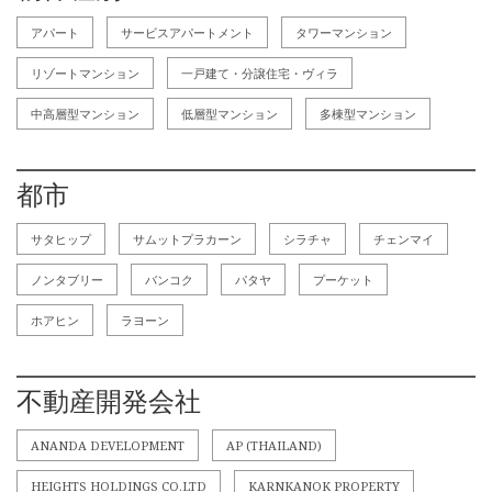
アパート
サービスアパートメント
タワーマンション
リゾートマンション
一戸建て・分譲住宅・ヴィラ
中高層型マンション
低層型マンション
多棟型マンション
都市
サタヒップ
サムットプラカーン
シラチャ
チェンマイ
ノンタブリー
バンコク
パタヤ
プーケット
ホアヒン
ラヨーン
不動産開発会社
ANANDA DEVELOPMENT
AP (THAILAND)
HEIGHTS HOLDINGS CO.LTD
KARNKANOK PROPERTY