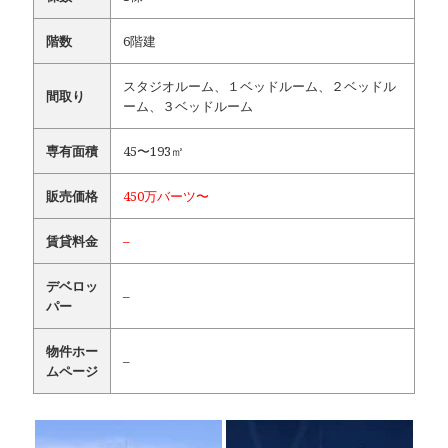
階数
6階建
スタジオルーム、１ベッドルーム、２ベッドル
間取り
ーム、３ベッドルーム
専有面積
45〜193㎡
販売価格
450万バーツ〜
賃貸料金
–
デベロッ
–
パー
物件ホー
–
ムページ