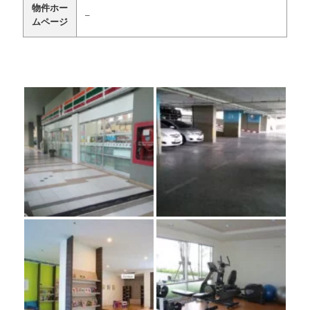
物件ホー
–
ムページ