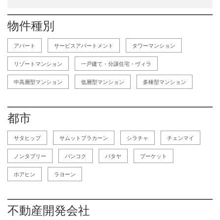
物件種別
アパート
サービスアパートメント
タワーマンション
リゾートマンション
一戸建て・分譲住宅・ヴィラ
中高層型マンション
低層型マンション
多棟型マンション
都市
サタヒップ
サムットプラカーン
シラチャ
チェンマイ
ノンタブリー
バンコク
パタヤ
プーケット
ホアヒン
ラヨーン
不動産開発会社