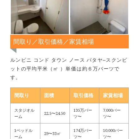
間取り／取引価格／家賃相場
ルンピニ コンド タウン ノース パタヤ–スクンビ
ットの平均平米（㎡ ）単価は約６万バーツで
す。
間取り
面積
取引価格
家賃相場
スタジオル
135万バー
7,000バー
22.5〜24.50
ーム
ツ〜
ツ〜
1ベッドル
174万バー
10,000バー
29〜33㎡
ーム
ツ〜
ツ〜