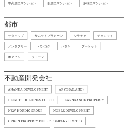
中高層型マンション
低層型マンション
多棟型マンション
都市
サタヒップ
サムットプラカーン
シラチャ
チェンマイ
ノンタブリー
バンコク
パタヤ
プーケット
ホアヒン
ラヨーン
不動産開発会社
ANANDA DEVELOPMENT
AP (THAILAND)
HEIGHTS HOLDINGS CO.LTD
KARNKANOK PROPERTY
NEW NORDIC GROUP
NOBLE DEVELOPMENT
ORIGIN PROPERTY PUBLIC COMPANY LIMITED