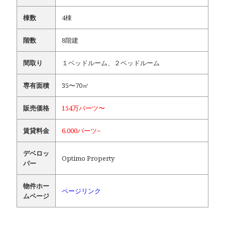
棟数
4棟
階数
8階建
間取り
１ベッドルーム、２ベッドルーム
専有面積
35〜70㎡
販売価格
154万バーツ〜
賃貸料金
6,000バーツ~
デベロッ
Optimo Property
パー
物件ホー
ページリンク
ムページ