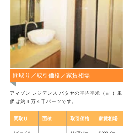
間取り／取引価格／家賃相場
アマゾン レジデンス パタヤの平均平米（㎡ ）単
価は約４万４千バーツです。
間取り
面積
取引価格
家賃相場
1ベッドル
154万バー
6,000バー