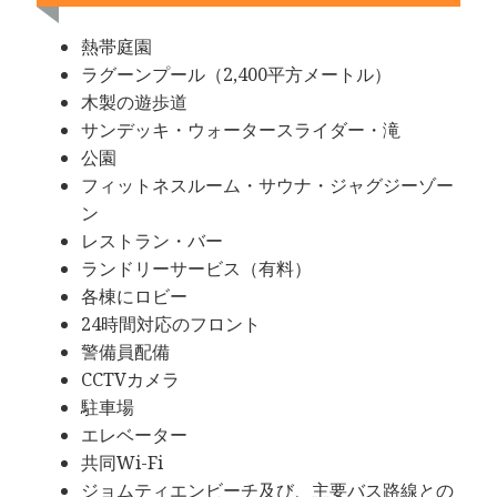
熱帯庭園
ラグーンプール（2,400平方メートル）
木製の遊歩道
サンデッキ・ウォータースライダー・滝
公園
フィットネスルーム・サウナ・ジャグジーゾー
ン
レストラン・バー
ランドリーサービス（有料）
各棟にロビー
24時間対応のフロント
警備員配備
CCTVカメラ
駐車場
エレベーター
共同Wi-Fi
ジョムティエンビーチ及び、主要バス路線との