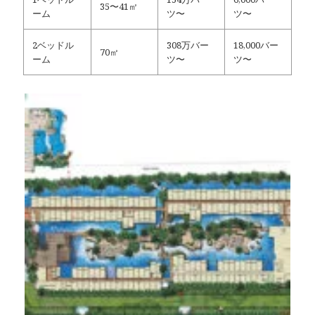
35〜41㎡
ーム
ツ〜
ツ〜
2ベッドル
308万バー
18,000バー
70㎡
ーム
ツ〜
ツ〜