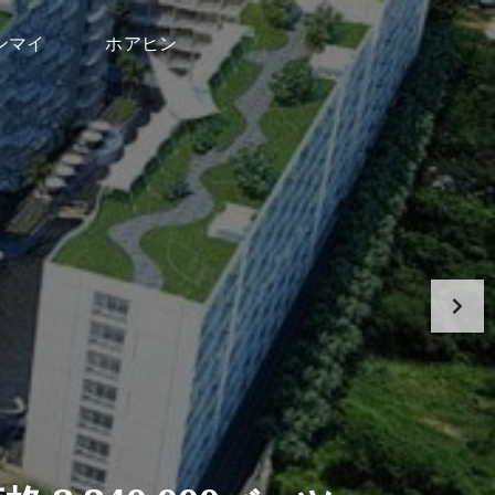
ンマイ
ホアヒン