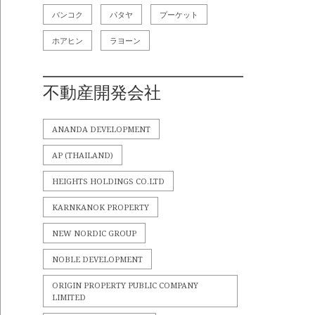
バンコク
パタヤ
プーケット
ホアヒン
ラヨーン
不動産開発会社
ANANDA DEVELOPMENT
AP (THAILAND)
HEIGHTS HOLDINGS CO.LTD
KARNKANOK PROPERTY
NEW NORDIC GROUP
NOBLE DEVELOPMENT
ORIGIN PROPERTY PUBLIC COMPANY
LIMITED