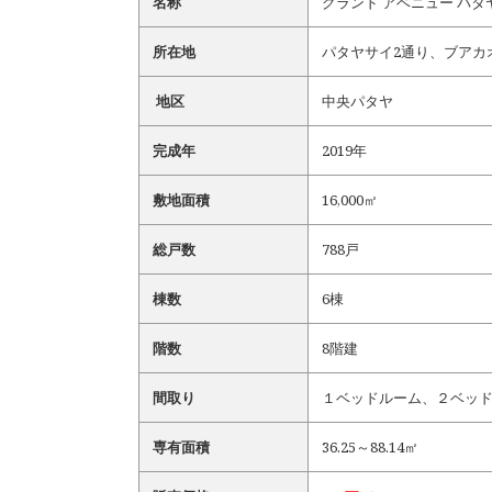
名称
グランド アベニュー パタヤ｜Gr
所在地
パタヤサイ2通り、ブアカ
地区
中央パタヤ
完成年
2019年
敷地面積
16,000㎡
総戸数
788戸
棟数
6棟
階数
8階建
間取り
１ベッドルーム、２ベッ
専有面積
36.25～88.14㎡