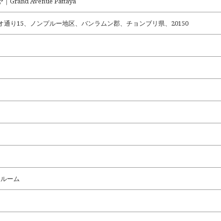
and Avenue Pattaya
オ通り15、ノンプルー地区、バンラムン郡、チョンブリ県、20150
ドルーム