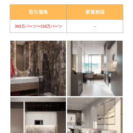
取引価格
家賃相場
363万バーツ〜556万バーツ
–