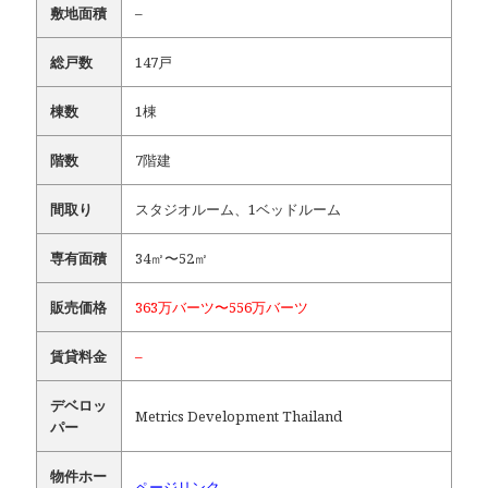
敷地面積
–
総戸数
147戸
棟数
1棟
階数
7階建
間取り
スタジオルーム、1ベッドルーム
専有面積
34㎡〜52㎡
販売価格
363万バーツ〜556万バーツ
賃貸料金
–
デベロッ
Metrics Development Thailand
パー
物件ホー
ページリンク