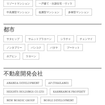
リゾートマンション
一戸建て・分譲住宅・ヴィラ
中高層型マンション
低層型マンション
多棟型マンション
都市
サタヒップ
サムットプラカーン
シラチャ
チェンマイ
ノンタブリー
バンコク
パタヤ
プーケット
ホアヒン
ラヨーン
不動産開発会社
ANANDA DEVELOPMENT
AP (THAILAND)
HEIGHTS HOLDINGS CO.LTD
KARNKANOK PROPERTY
NEW NORDIC GROUP
NOBLE DEVELOPMENT