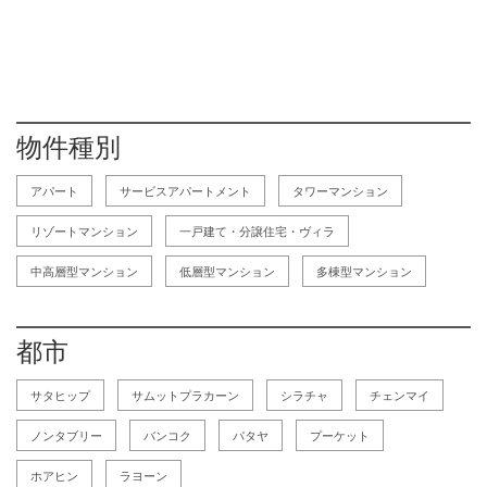
物件種別
アパート
サービスアパートメント
タワーマンション
リゾートマンション
一戸建て・分譲住宅・ヴィラ
中高層型マンション
低層型マンション
多棟型マンション
都市
サタヒップ
サムットプラカーン
シラチャ
チェンマイ
ノンタブリー
バンコク
パタヤ
プーケット
ホアヒン
ラヨーン