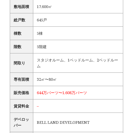
敷地面積
17,600㎡
総戸数
645戸
棟数
5棟
階数
5階建
スタジオルーム、1ベッドルーム、2ベッドルー
間取り
ム
専有面積
32㎡〜80㎡
販売価格
644万バーツ〜1,608万バーツ
賃貸料金
–
デベロッ
BELL LAND DEVELOPMENT
パー