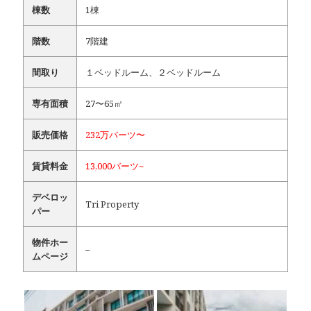
棟数
1棟
階数
7階建
間取り
１ベッドルーム、２ベッドルーム
専有面積
27〜65㎡
販売価格
232万バーツ〜
賃貸料金
13,000バーツ~
デベロッ
Tri Property
パー
物件ホー
–
ムページ