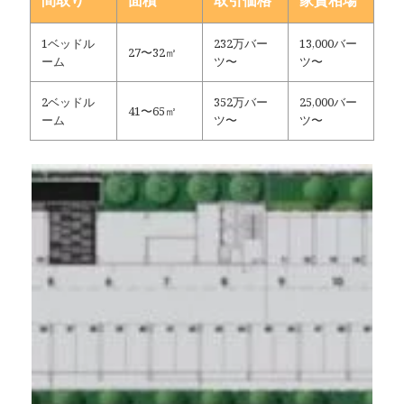
間取り
面積
取引価格
家賃相場
1ベッドル
232万バー
13,000バー
27〜32㎡
ーム
ツ〜
ツ〜
2ベッドル
352万バー
25,000バー
41〜65㎡
ーム
ツ〜
ツ〜