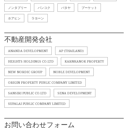
ノンタブリー
バンコク
パタヤ
プーケット
ホアヒン
ラヨーン
不動産開発会社
ANANDA DEVELOPMENT
AP (THAILAND)
HEIGHTS HOLDINGS CO.LTD
KARNKANOK PROPERTY
NEW NORDIC GROUP
NOBLE DEVELOPMENT
ORIGIN PROPERTY PUBLIC COMPANY LIMITED
SANSIRI PUBLIC CO.LTD
SENA DEVELOPMENT
SUPALAI PUBLIC COMPANY LIMITED
お問い合わせフォーム