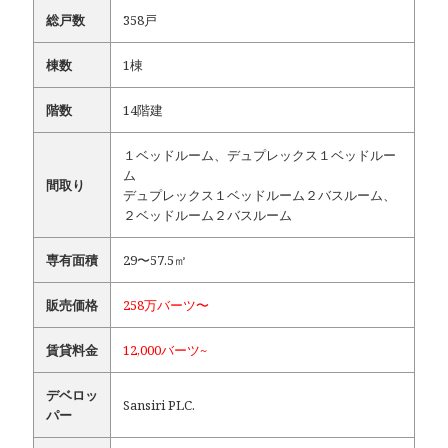
総戸数
358戸
棟数
1棟
階数
14階建
１ベッドルーム、デュプレックス１ベッドルー
ム
間取り
デュプレックス１ベッドルーム２バスルーム、
２ベッドルーム２バスルーム
専有面積
29〜57.5㎡
販売価格
258万バーツ〜
賃貸料金
12,000バーツ~
デベロッ
Sansiri PLC.
パー