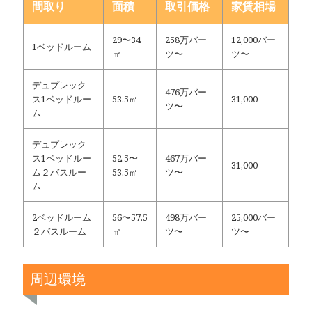
間取り
面積
取引価格
家賃相場
29〜34
258万バー
12,000バー
1ベッドルーム
㎡
ツ〜
ツ〜
デュプレック
476万バー
ス1ベッドルー
53.5㎡
31,000
ツ〜
ム
デュプレック
ス1ベッドルー
52.5〜
467万バー
31,000
ム２バスルー
53.5㎡
ツ〜
ム
2ベッドルーム
56〜57.5
498万バー
25,000バー
２バスルーム
㎡
ツ〜
ツ〜
周辺環境