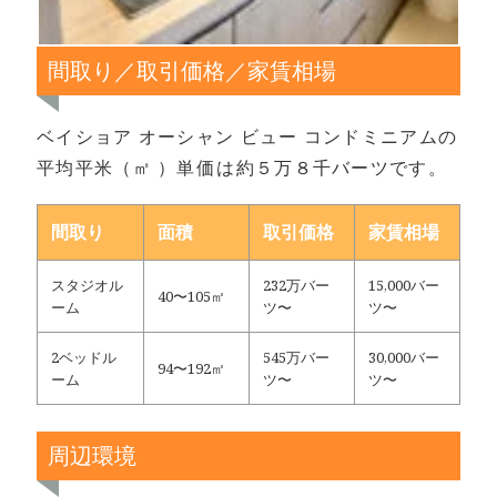
間取り／取引価格／家賃相場
ベイショア オーシャン ビュー コンドミニアムの
平均平米（㎡ ）単価は約５万８千バーツです。
間取り
面積
取引価格
家賃相場
スタジオル
232万バー
15,000バー
40〜105㎡
ーム
ツ〜
ツ〜
2ベッドル
545万バー
30,000バー
94〜192㎡
ーム
ツ〜
ツ〜
周辺環境