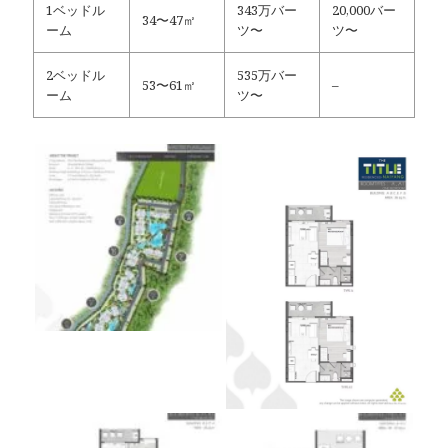
1ベッドル
343万バー
20,000バー
34〜47㎡
ーム
ツ〜
ツ〜
2ベッドル
535万バー
53〜61㎡
–
ーム
ツ〜