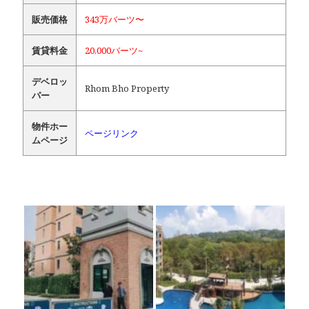
販売価格
343万バーツ〜
賃貸料金
20,000バーツ~
デベロッ
Rhom Bho Property
パー
物件ホー
ページリンク
ムページ