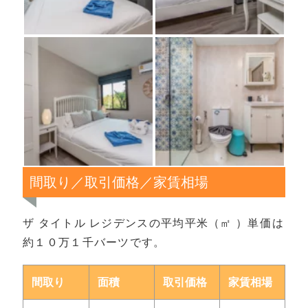
間取り／取引価格／家賃相場
ザ タイトル レジデンスの平均平米（㎡ ）単価は
約１０万１千バーツです。
間取り
面積
取引価格
家賃相場