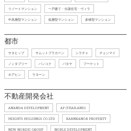
リゾートマンション
一戸建て・分譲住宅・ヴィラ
中高層型マンション
低層型マンション
多棟型マンション
都市
サタヒップ
サムットプラカーン
シラチャ
チェンマイ
ノンタブリー
バンコク
パタヤ
プーケット
ホアヒン
ラヨーン
不動産開発会社
ANANDA DEVELOPMENT
AP (THAILAND)
HEIGHTS HOLDINGS CO.LTD
KARNKANOK PROPERTY
NEW NORDIC GROUP
NOBLE DEVELOPMENT