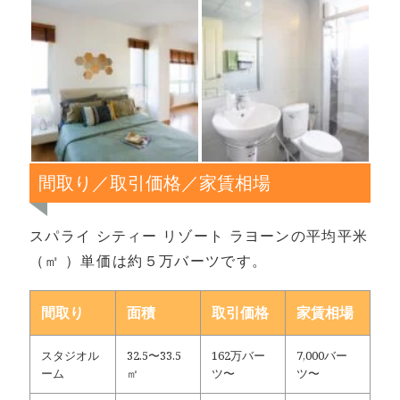
間取り／取引価格／家賃相場
スパライ シティー リゾート ラヨーンの平均平米
（㎡ ）単価は約５万バーツです。
間取り
面積
取引価格
家賃相場
スタジオル
32.5〜33.5
162万バー
7,000バー
ーム
㎡
ツ〜
ツ〜