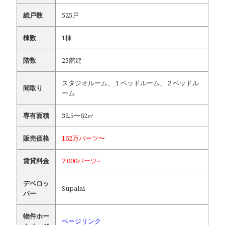
総戸数
525戸
棟数
1棟
階数
23階建
スタジオルーム、１ベッドルーム、２ベッドル
間取り
ーム
専有面積
32.5〜62㎡
販売価格
162万バーツ〜
賃貸料金
7,000バーツ~
デベロッ
Supalai
パー
物件ホー
ページリンク