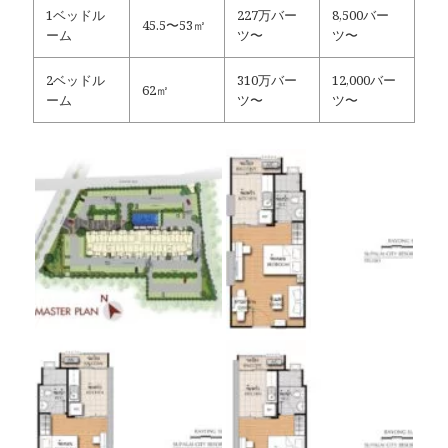
1ベッドル
227万バー
8,500バー
45.5〜53㎡
ーム
ツ〜
ツ〜
2ベッドル
310万バー
12,000バー
62㎡
ーム
ツ〜
ツ〜