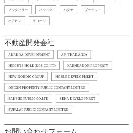
ノンタブリー
バンコク
パタヤ
プーケット
ホアヒン
ラヨーン
不動産開発会社
ANANDA DEVELOPMENT
AP (THAILAND)
HEIGHTS HOLDINGS CO.LTD
KARNKANOK PROPERTY
NEW NORDIC GROUP
NOBLE DEVELOPMENT
ORIGIN PROPERTY PUBLIC COMPANY LIMITED
SANSIRI PUBLIC CO.LTD
SENA DEVELOPMENT
SUPALAI PUBLIC COMPANY LIMITED
お問い合わせフォーム