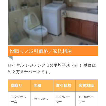
間取り／取引価格／家賃相場
ロイヤル レジデンス 1の平均平米（㎡ ）単価は
約２万６千バーツです。
間取り
面積
取引価格
家賃相場
スタジオル
129万バー
11,000バー
49.5〜52㎡
ーム
ツ〜
ツ〜