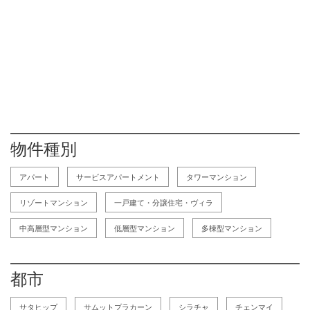
物件種別
アパート
サービスアパートメント
タワーマンション
リゾートマンション
一戸建て・分譲住宅・ヴィラ
中高層型マンション
低層型マンション
多棟型マンション
都市
サタヒップ
サムットプラカーン
シラチャ
チェンマイ