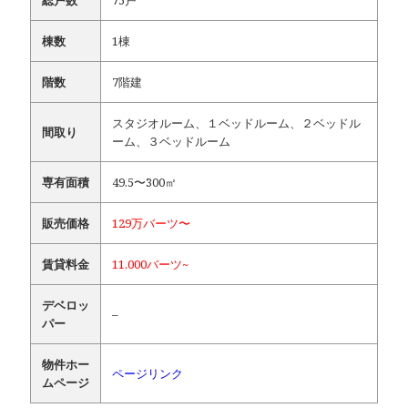
総戸数
75戸
棟数
1棟
階数
7階建
スタジオルーム、１ベッドルーム、２ベッドル
間取り
ーム、３ベッドルーム
専有面積
49.5〜300㎡
販売価格
129万バーツ〜
賃貸料金
11,000バーツ~
デベロッ
–
パー
物件ホー
ページリンク
ムページ