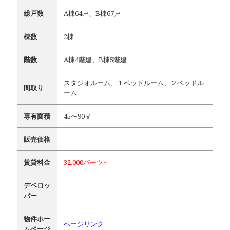
総戸数
A棟64戸、B棟67戸
棟数
2棟
階数
A棟4階建、B棟5階建
スタジオルーム、１ベッドルーム、２ベッドル
間取り
ーム
専有面積
45〜90㎡
販売価格
–
賃貸料金
32,000バーツ~
デベロッ
–
パー
物件ホー
ページリンク
ムページ