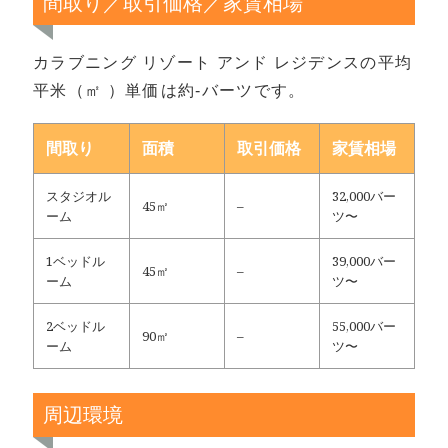
間取り／取引価格／家賃相場
カラブニング リゾート アンド レジデンスの平均
平米（㎡ ）単価は約-バーツです。
間取り
面積
取引価格
家賃相場
スタジオル
32,000バー
45㎡
–
ーム
ツ〜
1ベッドル
39,000バー
45㎡
–
ーム
ツ〜
2ベッドル
55,000バー
90㎡
–
ーム
ツ〜
周辺環境