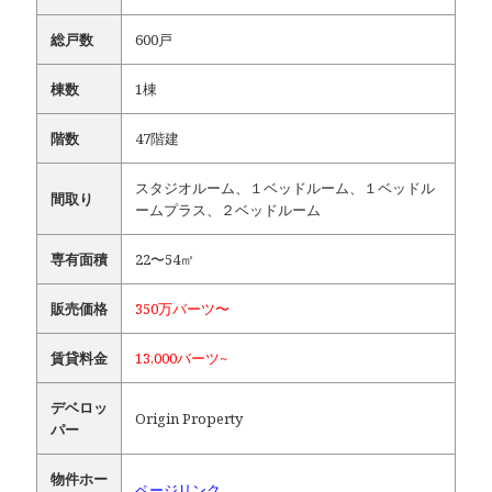
総戸数
600戸
棟数
1棟
階数
47階建
スタジオルーム、１ベッドルーム、１ベッドル
間取り
ームプラス、２ベッドルーム
専有面積
22〜54㎡
販売価格
350万バーツ〜
賃貸料金
13,000バーツ~
デベロッ
Origin Property
パー
物件ホー
ページリンク