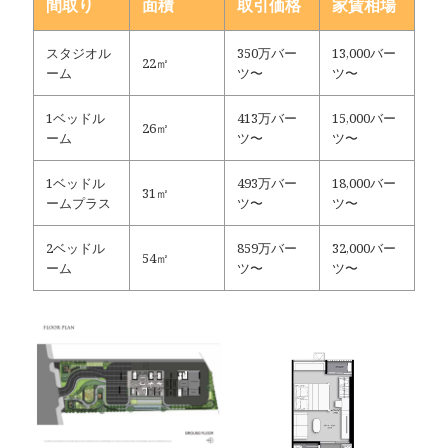
間取り
面積
取引価格
家賃相場
スタジオル
350万バー
13,000バー
22㎡
ーム
ツ〜
ツ〜
1ベッドル
413万バー
15,000バー
26㎡
ーム
ツ〜
ツ〜
1ベッドル
493万バー
18,000バー
31㎡
ームプラス
ツ〜
ツ〜
2ベッドル
859万バー
32,000バー
54㎡
ーム
ツ〜
ツ〜