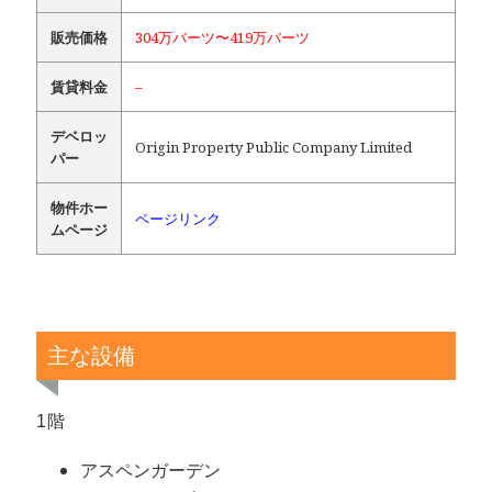
販売価格
304万バーツ〜419万バーツ
賃貸料金
–
デベロッ
Origin Property Public Company Limited
パー
物件ホー
ページリンク
ムページ
主な設備
1階
アスペンガーデン