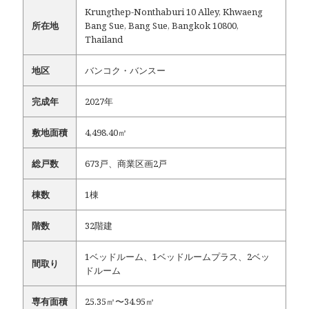
Krungthep-Nonthaburi 10 Alley, Khwaeng
所在地
Bang Sue, Bang Sue, Bangkok 10800,
Thailand
地区
バンコク・バンスー
完成年
2027年
敷地面積
4,498.40㎡
総戸数
673戸、商業区画2戸
棟数
1棟
階数
32階建
1ベッドルーム、1ベッドルームプラス、2ベッ
間取り
ドルーム
専有面積
25.35㎡〜34.95㎡