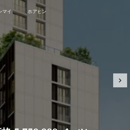
ンマイ
ホアヒン