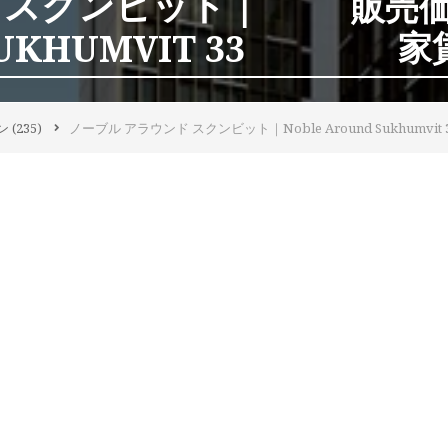
 スクンビット｜
販売価格
UKHUMVIT 33
家賃
ン
(235)
ノーブル アラウンド スクンビット｜Noble Around Sukhumvit 