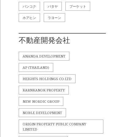
バンコク
パタヤ
プーケット
ホアヒン
ラヨーン
不動産開発会社
ANANDA DEVELOPMENT
AP (THAILAND)
HEIGHTS HOLDINGS CO.LTD
KARNKANOK PROPERTY
NEW NORDIC GROUP
NOBLE DEVELOPMENT
ORIGIN PROPERTY PUBLIC COMPANY
LIMITED