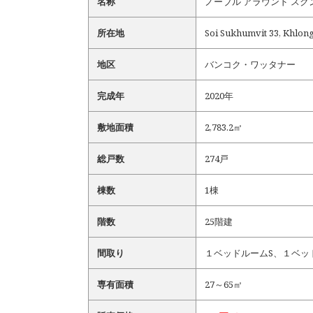
名称
ノーブル アラウンド スクンビット
所在地
Soi Sukhumvit 33, Khlon
地区
バンコク・ワッタナー
完成年
2020年
敷地面積
2,783.2㎡
総戸数
274戸
棟数
1棟
階数
25階建
間取り
１ベッドルームS、１ベッ
専有面積
27～65㎡