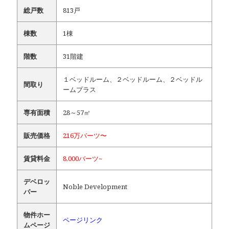
総戸数
813戸
棟数
1棟
階数
31階建
１ベッドルーム、２ベッドルーム、２ベッドル
間取り
ームプラス
専有面積
28～57㎡
販売価格
216万バーツ〜
賃貸料金
8,000バーツ~
デベロッ
Noble Development
パー
物件ホー
ページリンク
ムページ