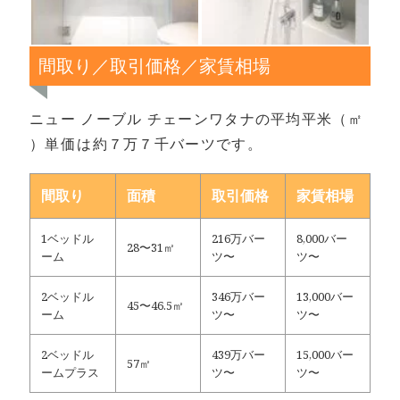
間取り／取引価格／家賃相場
ニュー ノーブル チェーンワタナの平均平米（㎡
）単価は約７万７千バーツです。
間取り
面積
取引価格
家賃相場
1ベッドル
216万バー
8,000バー
28〜31㎡
ーム
ツ〜
ツ〜
2ベッドル
346万バー
13,000バー
45〜46.5㎡
ーム
ツ〜
ツ〜
2ベッドル
439万バー
15,000バー
57㎡
ームプラス
ツ〜
ツ〜