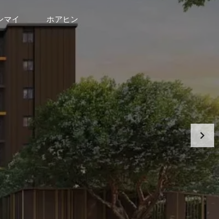
ンマイ
ホアヒン