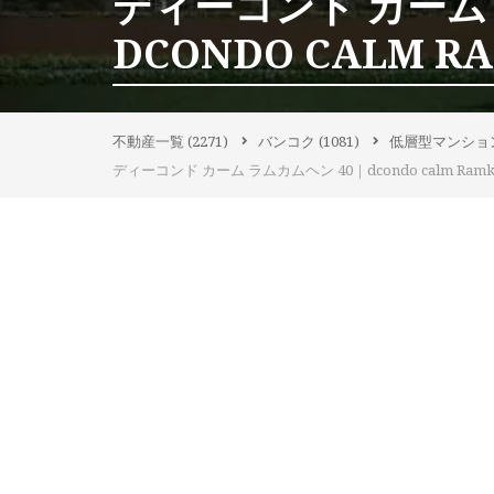
ディーコンド カーム 
DCONDO CALM R
不動産一覧
(2271)
バンコク
(1081)
低層型マンショ
ディーコンド カーム ラムカムヘン 40｜dcondo calm Ramkh