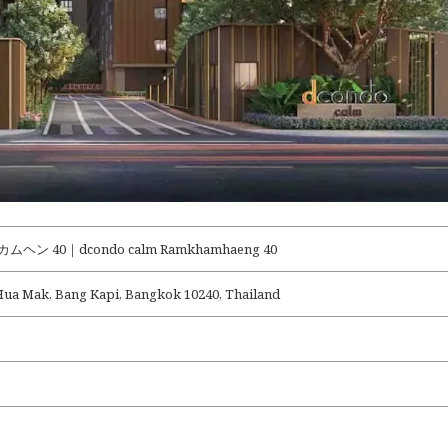
 40｜dcondo calm Ramkhamhaeng 40
ua Mak, Bang Kapi, Bangkok 10240, Thailand