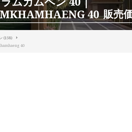
ラムカムヘン 40｜
AMKHAMHAENG 40
販売価格
ン
(158)
amhaeng 40