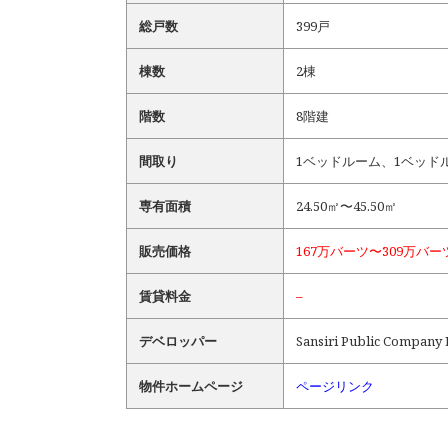
総戸数
399戸
棟数
2棟
階数
8階建
間取り
1ベッドルーム、1ベッド
専有面積
24.50㎡〜45.50㎡
販売価格
167万バーツ〜309万バー
賃貸料金
–
デベロッパー
Sansiri Public Company 
物件ホームページ
ページリンク